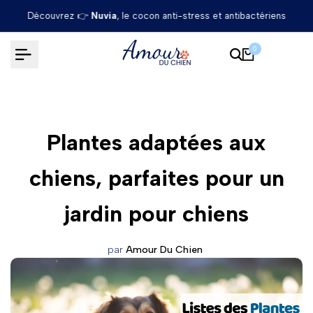
Passer
Découvrez 👉
Nuvia
, le cocon anti-stress et antibactériens
au
contenu
0
Plantes adaptées aux
chiens, parfaites pour un
jardin pour chiens
par
Amour Du Chien