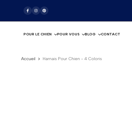
Passer
La boutique pour les amoureux des chiens
au
Facebook
Instagram
Pinterest
contenu
POUR LE CHIEN
POUR VOUS
BLOG
CONTACT
Accueil
Harnais Pour Chien - 4 Coloris