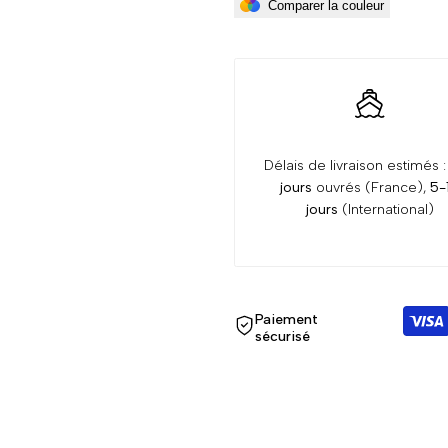
Comparer la couleur
Chien
Chien
-
-
4
4
Délais de livraison estimés 
Coloris
Coloris
jours
ouvrés (France),
5-
jours
(International)
Paiement
sécurisé