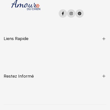
Facebook
Instagram
Pinterest
Liens Rapide
Une Question ?
CGV
Confidentialité
Restez Informé
Contact
Livraisons
Mentions légales
Inscrivez-vous pour avoir la priorité sur les nouveaux arrivages,
les offres, les contenus exclusifs, les événements et bien plus
encore !