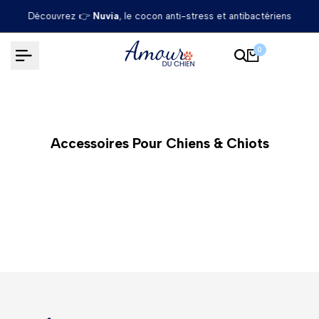
Passer
Découvrez 👉
Nuvia
, le cocon anti-stress et antibactériens
au
contenu
0
Accessoires Pour Chiens & Chiots