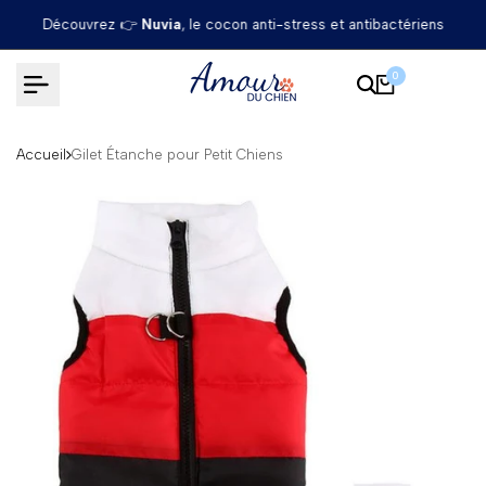
Passer
Découvrez 👉
Nuvia
, le cocon anti-stress et antibactériens
au
contenu
0
Accueil
Gilet Étanche pour Petit Chiens