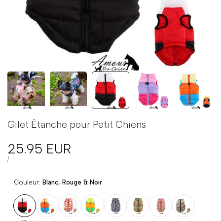
Gilet Étanche pour Petit Chiens
Prix
25.95 EUR
en
PRIX
PAR
/
UNITAIRE
solde
Couleur:
Blanc, Rouge & Noir