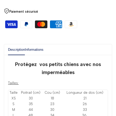
Paiement sécurisé
Description
Informations
Protégez vos petits chiens avec nos
imperméables
Tailles:
Taille
Poitrail (cm)
Cou (cm)
Longueur de dos (cm)
XS
30
18
21
S
35
23
26
M
44
30
33
L
48
34
36