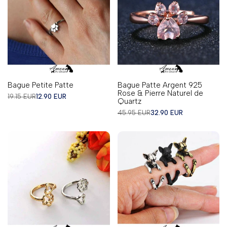
Bague Petite Patte
Bague Patte Argent 925
Rose & Pierre Naturel de
Prix
Prix
19.15 EUR
12.90 EUR
Quartz
régulier
en
solde
Prix
Prix
45.95 EUR
32.90 EUR
régulier
en
solde