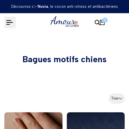
Passer
Découvrez 👉
Nuvia
, le cocon anti-stress et antibactériens
au
contenu
0
Bagues motifs chiens
Trier