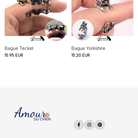
Bague Teckel
Bague Yorkshire
Prix
Prix
15.95 EUR
15.20 EUR
en
en
solde
solde
Facebook
Instagram
Pinterest