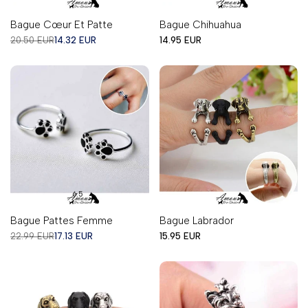
Bague Cœur Et Patte
Bague Chihuahua
Prix
Prix
Prix
20.50 EUR
14.32 EUR
14.95 EUR
régulier
en
en
solde
solde
6.5
Bague Pattes Femme
Bague Labrador
Prix
Prix
Prix
22.99 EUR
17.13 EUR
15.95 EUR
régulier
en
en
solde
solde