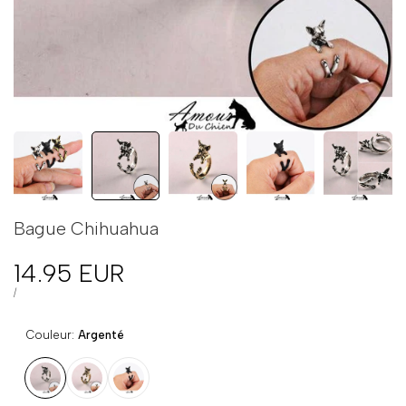
Bague Chihuahua
Prix
14.95 EUR
en
PRIX
PAR
/
UNITAIRE
solde
Couleur:
Argenté