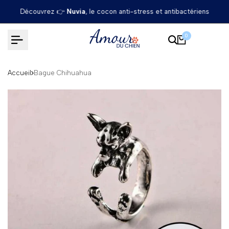
Passer
Découvrez 👉
Nuvia
, le cocon anti-stress et antibactériens
au
contenu
0
Accueil
Bague Chihuahua