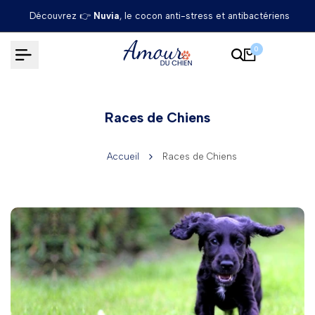
Passer
Découvrez 👉
Nuvia
, le cocon anti-stress et antibactériens
au
contenu
0
Races de Chiens
Accueil
Races de Chiens