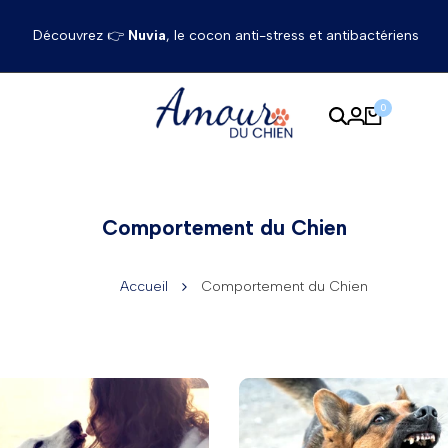
Découvrez 👉
Nuvia
, le cocon anti-stress et antibactériens
0
Comportement du Chien
Accueil
Comportement du Chien