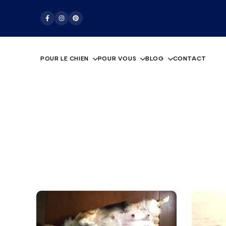
Passer
La boutique pour les amoureux des chiens
au
Facebook
Instagram
Pinterest
contenu
POUR LE CHIEN
POUR VOUS
BLOG
CONTACT