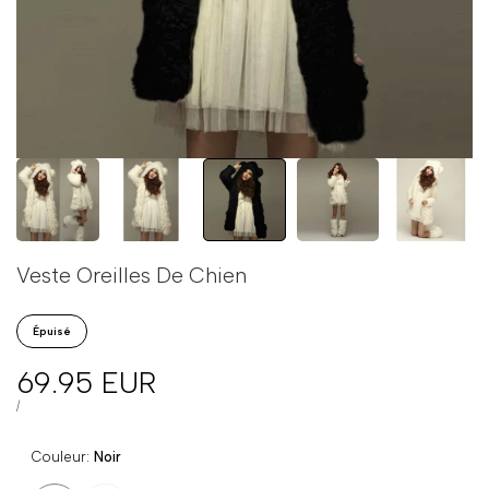
Veste Oreilles De Chien
Épuisé
Prix
69.95 EUR
en
PRIX
PAR
/
UNITAIRE
solde
Couleur:
Noir