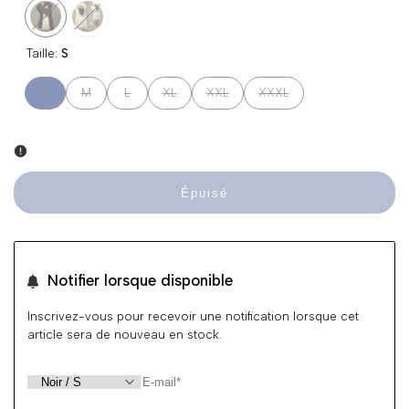
Variante
Noir
Variante
Beige
Taille:
S
épuisée
épuisée
Variante
Variante
Variante
Variante
Variante
Variante
S
M
L
XL
XXL
XXXL
épuisée
épuisée
épuisée
épuisée
épuisée
épuisée
Épuisé
Notifier lorsque disponible
Inscrivez-vous pour recevoir une notification lorsque cet
article sera de nouveau en stock.