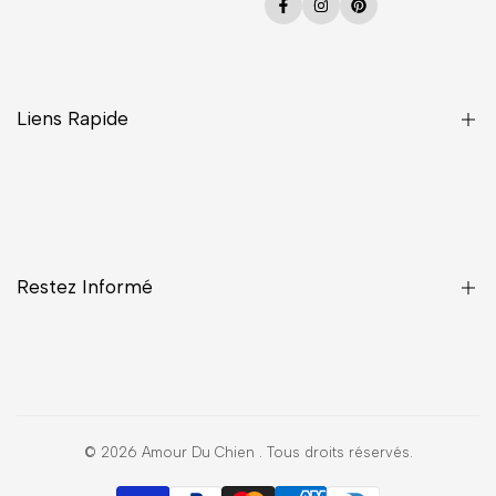
Facebook
Instagram
Pinterest
Liens Rapide
Une Question ?
CGV
Confidentialité
Restez Informé
Contact
Livraisons
Mentions légales
Inscrivez-vous pour avoir la priorité sur les nouveaux arrivages,
les offres, les contenus exclusifs, les événements et bien plus
encore !
© 2026
Amour Du Chien
. Tous droits réservés.
Envoyer