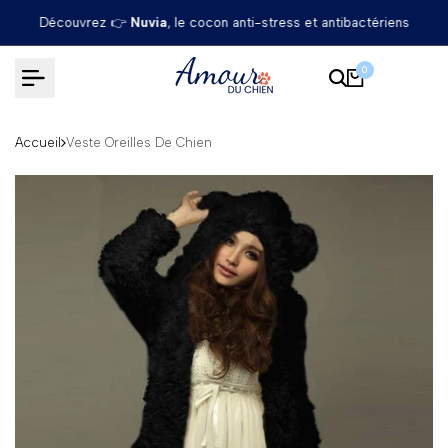
Passer
Découvrez 👉
Nuvia
, le cocon anti-stress et antibactériens
au
contenu
0
Accueil
Veste Oreilles De Chien