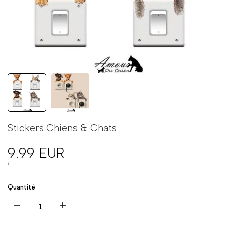
Stickers Chiens & Chats
Prix
9.99 EUR
en
PRIX
PAR
/
UNITAIRE
solde
Quantité
Diminuer
Augmenter