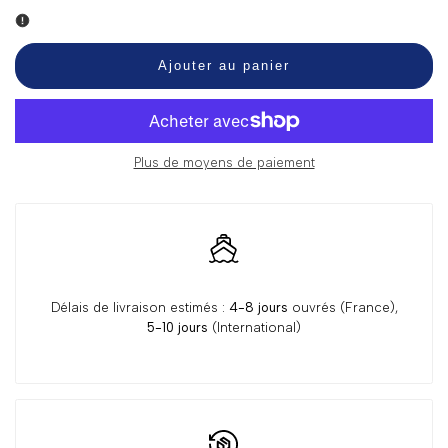
la
la
quantité
quantité
Ajouter au panier
pour
pour
Stickers
Stickers
Plus de moyens de paiement
Chiens
Chiens
&
&
Chats
Chats
Délais de livraison estimés :
4-8 jours
ouvrés (France),
5-10 jours
(International)