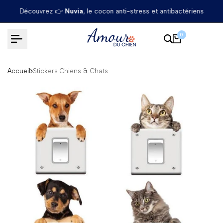
Passer
Découvrez 👉
Nuvia
, le cocon anti-stress et antibactériens
au
contenu
0
Accueil
Stickers Chiens & Chats