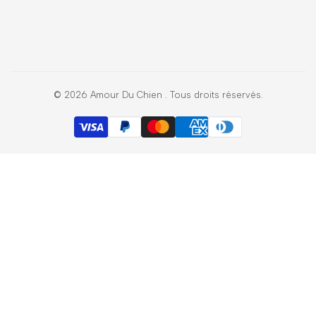
Livraisons
Mentions légales
Inscrivez-vous pour avoir la priorité sur les nouveaux arrivages,
les offres, les contenus exclusifs, les événements et bien plus
encore !
© 2026
Amour Du Chien
. Tous droits réservés.
Envoyer
EUR