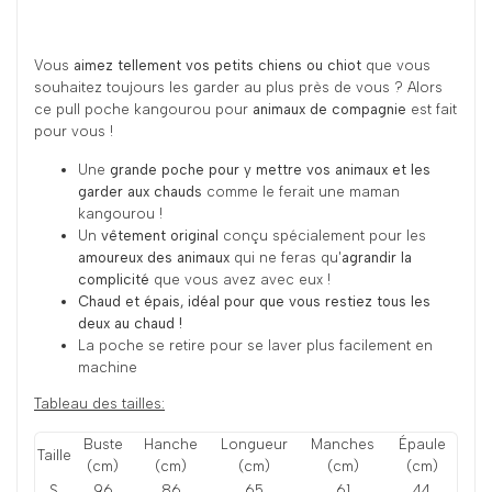
Vous
aimez tellement vos petits chiens ou chiot
que vous
souhaitez toujours les garder au plus près de vous ? Alors
ce pull poche kangourou pour
animaux de compagnie
est fait
pour vous !
Une
grande poche pour y mettre vos animaux et les
garder aux chauds
comme le ferait une maman
kangourou !
Un
vêtement original
conçu spécialement pour les
amoureux des animaux
qui ne feras qu'
agrandir la
complicité
que vous avez avec eux !
Chaud et épais, idéal pour que vous restiez tous les
deux au chaud !
La poche se retire pour se laver plus facilement en
machine
Tableau des tailles:
Buste
Hanche
Longueur
Manches
Épaule
Taille
(cm)
(cm)
(cm)
(cm)
(cm)
S
96
86
65
61
44