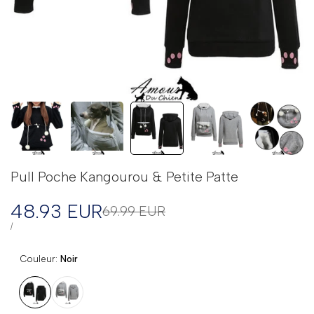
Pull Poche Kangourou & Petite Patte
Prix
48.93 EUR
Prix
69.99 EUR
régulier
en
PRIX
PAR
/
UNITAIRE
solde
Couleur:
Noir