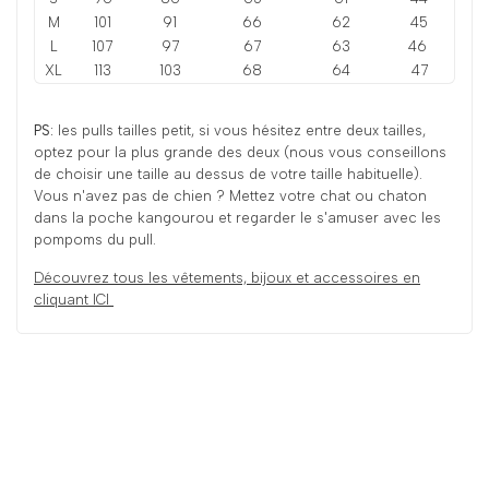
M
101
91
66
62
45
L
107
97
67
63
46
XL
113
103
68
64
47
PS:
les pulls tailles petit, si vous hésitez entre deux tailles,
optez pour la plus grande des deux (nous vous conseillons
de choisir une taille au dessus de votre taille habituelle).
Vous n'avez pas de chien ? Mettez votre chat ou chaton
dans la poche kangourou et regarder le s'amuser avec les
pompoms du pull.
Découvrez tous les vêtements, bijoux et accessoires en
cliquant ICI