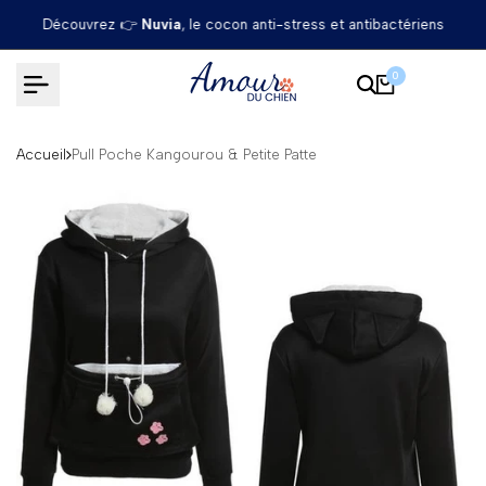
Passer
Découvrez 👉
Nuvia
, le cocon anti-stress et antibactériens
au
contenu
0
Accueil
Pull Poche Kangourou & Petite Patte