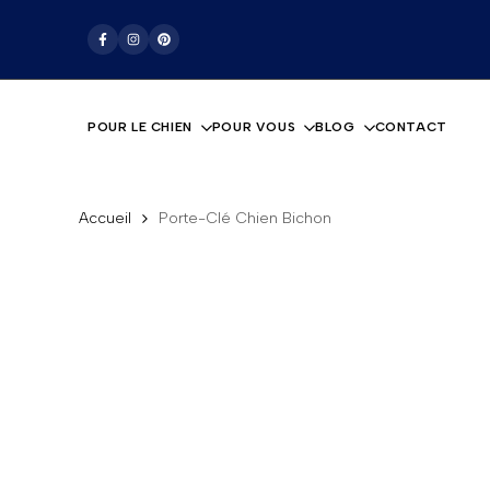
Passer
La boutique pour les amoureux des chiens
au
Facebook
Instagram
Pinterest
contenu
POUR LE CHIEN
POUR VOUS
BLOG
CONTACT
Accueil
Porte-Clé Chien Bichon