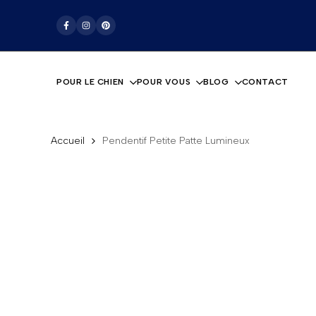
Passer
La boutique pour les amoureux des chiens
au
Facebook
Instagram
Pinterest
contenu
POUR LE CHIEN
POUR VOUS
BLOG
CONTACT
Accueil
Pendentif Petite Patte Lumineux