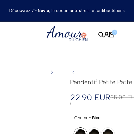
Découvrez 👉
Nuvia
, le cocon anti-stress et antibactériens
0
Pendentif Petite Patt
Prix
22.90 EUR
Prix
35.00 E
régulier
en
PRIX
PAR
/
UNITAIRE
solde
Couleur:
Bleu