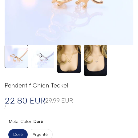
Pendentif Chien Teckel
Prix
22.80 EUR
Prix
29.99 EUR
régulier
en
PRIX
PAR
/
UNITAIRE
solde
Metal Color:
Doré
Doré
Argenté