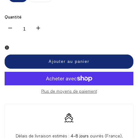
Quantité
Diminuer
Augmenter
la
la
quantité
quantité
Ajouter au panier
pour
pour
Pendentif
Pendentif
Plus de moyens de paiement
Chien
Chien
Teckel
Teckel
Délais de livraison estimés :
4-8 jours
ouvrés (France),