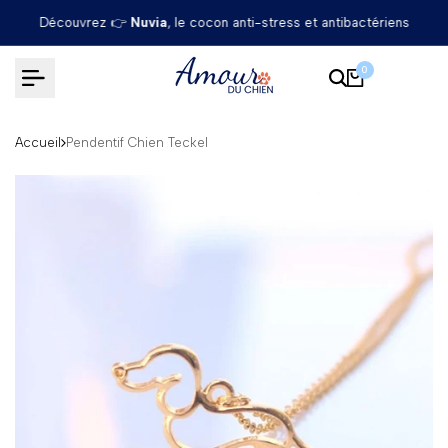
Passer
Découvrez 👉
Nuvia
, le cocon anti-stress et antibactériens
au
contenu
0
Accueil
Pendentif Chien Teckel