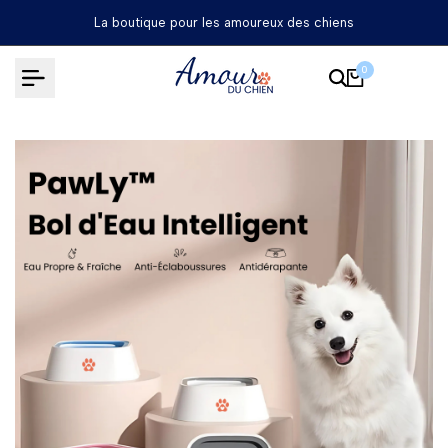
Passer
La boutique pour les amoureux des chiens
au
contenu
0