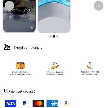
Le
Le
bol
bol
d'eau
d'eau
intelligent
intelligent
pour
pour
Expédition avant le
chien
chien
Paiement sécurisé