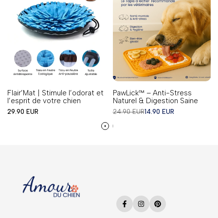
Flair’Mat | Stimule l’odorat et
PawLick™ – Anti-Stress
l’esprit de votre chien
Naturel & Digestion Saine
Prix
Prix
Prix
29.90 EUR
24.90 EUR
14.90 EUR
en
régulier
en
solde
solde
Facebook
Instagram
Pinterest