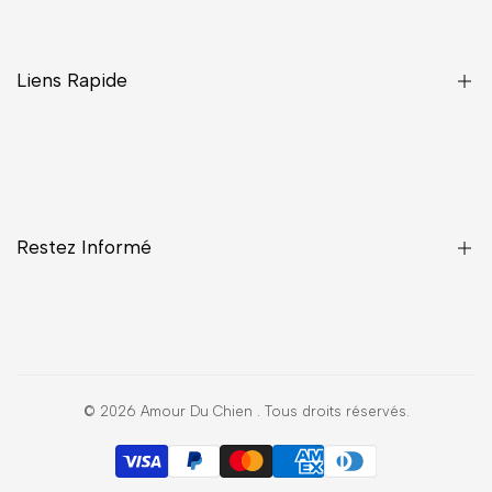
Liens Rapide
Une Question ?
CGV
Confidentialité
Restez Informé
Contact
Livraisons
Mentions légales
Inscrivez-vous pour avoir la priorité sur les nouveaux arrivages,
les offres, les contenus exclusifs, les événements et bien plus
encore !
© 2026
Amour Du Chien
. Tous droits réservés.
Envoyer