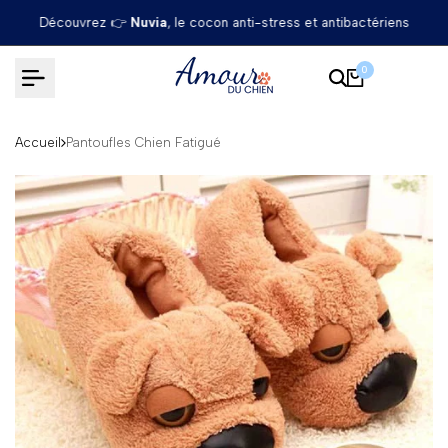
Passer
Découvrez 👉
Nuvia
, le cocon anti-stress et antibactériens
au
contenu
0
Accueil
Pantoufles Chien Fatigué