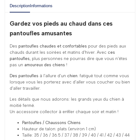
Description
Informations
Gardez vos pieds au chaud dans ces
pantoufles amusantes
Des
pantoufles chaudes et confortables
pour des pieds aux
chauds durant les soirées et matins d'hiver. Avec
ces
pantoufles
, plus personnes ne pourras dire que vous n'êtes
pas un
amoureux des chiens
!
Des pantoufles
à l'allure d'un
chien
. fatigué tout comme vous
lorsque vous les porterez avec d'aller vous coucher ou bien
d'aller travailler.
Les détails que nous adorons: les grands yeux du chien à
moitié fermé.
Un accessoire collector à enfiler chaque soir et matin !
Pantoufles / Chaussons Chiens
Hauteur de talon: plats (environ 1 cm)
Taille: 35 / 36 / 36.5 / 37 / 38 / 39 / 40 / 41 / 42 / 43 / 44