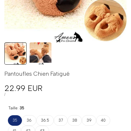
Pantoufles Chien Fatigué
Prix
22.99 EUR
en
PRIX
PAR
/
UNITAIRE
solde
Taille:
35
35
36
36.5
37
38
39
40
41
42
43