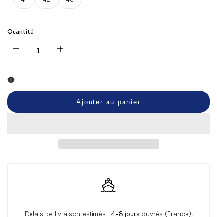
Quantité
Diminuer
Augmenter
la
la
quantité
quantité
Ajouter au panier
pour
pour
Pantoufles
Pantoufles
Chien
Chien
Fatigué
Fatigué
Délais de livraison estimés :
4-8 jours
ouvrés (France),