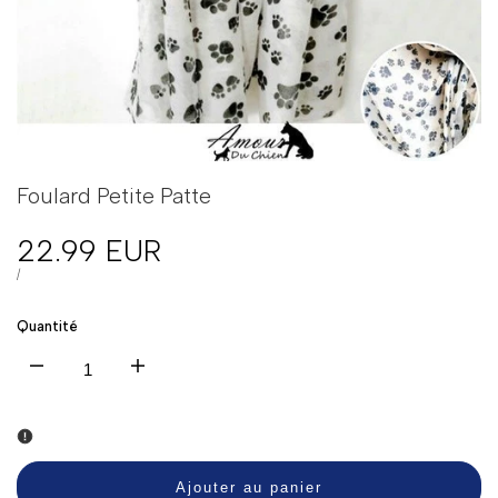
Foulard Petite Patte
Prix
22.99 EUR
en
PRIX
PAR
/
UNITAIRE
solde
Quantité
Diminuer
Augmenter
la
la
quantité
quantité
Ajouter au panier