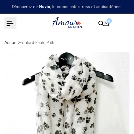
Passer
Découvrez 👉
Nuvia
, le cocon anti-stress et antibactériens
au
contenu
0
Accueil
Foulard Petite Patte