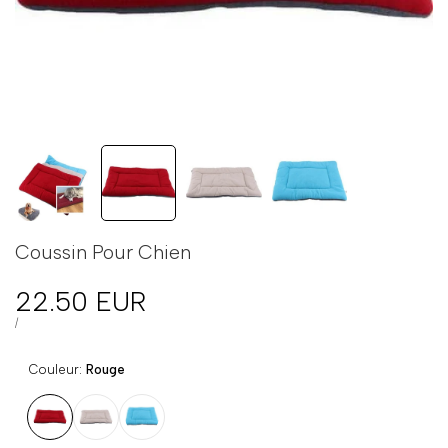
Coussin Pour Chien
Prix
22.50 EUR
en
PRIX
PAR
/
UNITAIRE
solde
Couleur:
Rouge