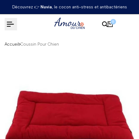
Passer
Découvrez 👉
Nuvia
, le cocon anti-stress et antibactériens
au
contenu
0
Accueil
Coussin Pour Chien