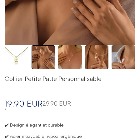
Collier Petite Patte Personnalisable
Prix
19.90 EUR
Prix
29.90 EUR
régulier
en
PRIX
PAR
/
UNITAIRE
solde
✔️ Design élégant et durable
✔️ Acier inoxydable hypoallergénique