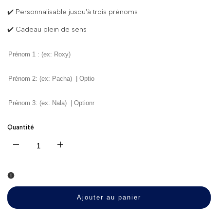
✔️ Personnalisable jusqu'à trois prénoms
✔️ Cadeau plein de sens
Quantité
Diminuer
Augmenter
la
la
quantité
quantité
Ajouter au panier
pour
pour