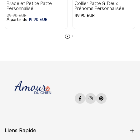
Bracelet Petite Patte
Collier Patte & Deux
Personnalisé
Prénoms Personnalisée
Prix
Prix
29.90 EUR
49.95 EUR
régulier
Prix
en
À partir de
19.90 EUR
en
solde
solde
Facebook
Instagram
Pinterest
Liens Rapide