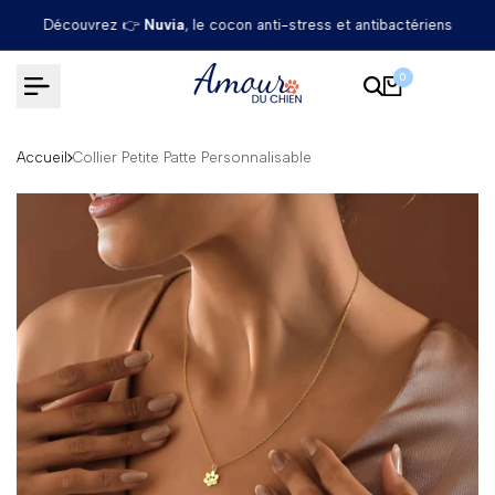
Passer
Découvrez 👉
Nuvia
, le cocon anti-stress et antibactériens
au
contenu
0
Accueil
Collier Petite Patte Personnalisable