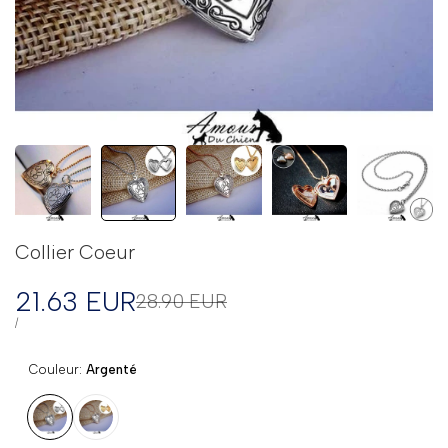
Collier Coeur
Prix
21.63 EUR
Prix
28.90 EUR
régulier
en
PRIX
PAR
/
UNITAIRE
solde
Couleur:
Argenté