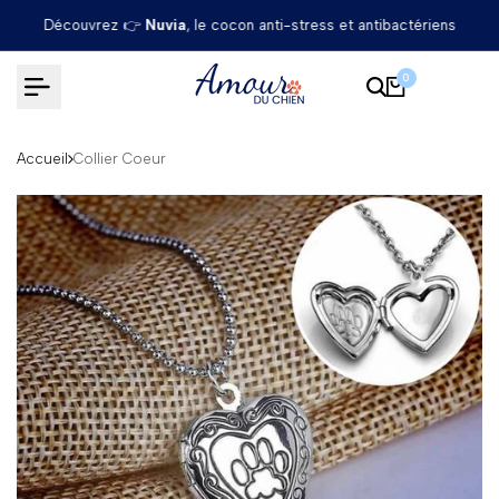
Passer
Découvrez 👉
Nuvia
, le cocon anti-stress et antibactériens
au
contenu
0
Accueil
Collier Coeur