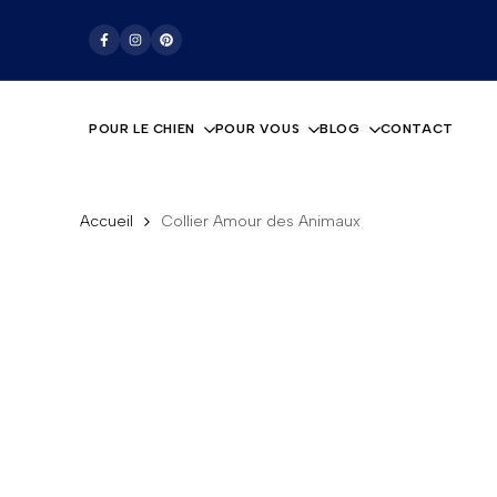
Passer
La boutique pour les amoureux des chiens
au
Facebook
Instagram
Pinterest
contenu
POUR LE CHIEN
POUR VOUS
BLOG
CONTACT
Accueil
Collier Amour des Animaux