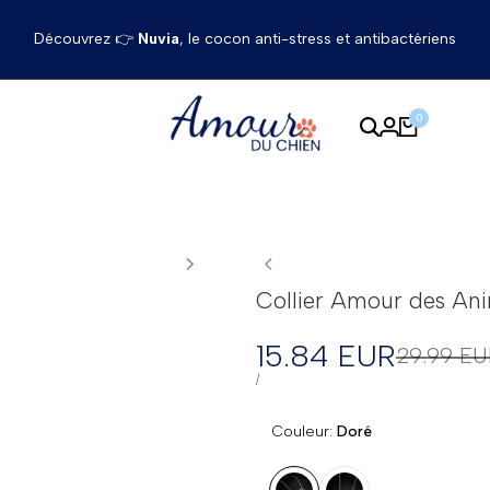
Découvrez 👉
Nuvia
, le cocon anti-stress et antibactériens
0
Collier Amour des An
Prix
15.84 EUR
Prix
29.99 EU
régulier
en
PRIX
PAR
/
UNITAIRE
solde
Couleur:
Doré