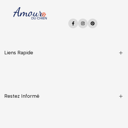
Facebook
Instagram
Pinterest
Liens Rapide
Une Question ?
CGV
Confidentialité
Restez Informé
Contact
Livraisons
Mentions légales
Inscrivez-vous pour avoir la priorité sur les nouveaux arrivages,
les offres, les contenus exclusifs, les événements et bien plus