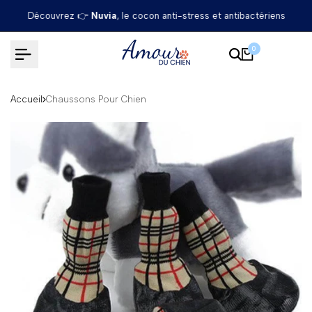
Passer
Découvrez 👉
Nuvia
, le cocon anti-stress et antibactériens
au
contenu
0
Accueil
Chaussons Pour Chien