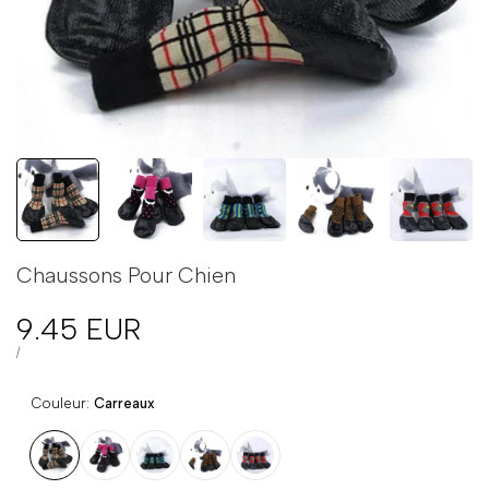
Chaussons Pour Chien
Prix
9.45 EUR
en
PRIX
PAR
/
UNITAIRE
solde
Couleur:
Carreaux