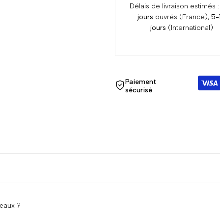
Délais de livraison estimés 
25€
25€
jours
ouvrés (France),
5-
jours
(International)
/
/
50€
50€
/
/
Paiement
sécurisé
100€
100€
eaux
?