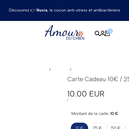
Découvrez 👉
Nuvia
, le cocon anti-stress et antibactériens
0
Carte Cadeau 10€ / 2
Prix
10.00 EUR
en
PRIX
PAR
/
UNITAIRE
solde
Montant de la carte:
10 €
10 €
25 €
50 €