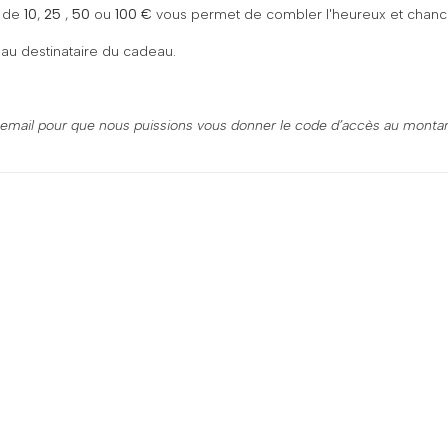
de
10
,
25
,
50
ou
100 €
vous permet de combler l'heureux et chanceu
e au destinataire du cadeau.
n email pour que nous puissions vous donner le code d’accès au montan