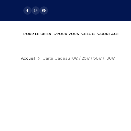
Passer
La boutique pour les amoureux des chiens
au
Facebook
Instagram
Pinterest
contenu
POUR LE CHIEN
POUR VOUS
BLOG
CONTACT
Accueil
Carte Cadeau 10€ / 25€ / 50€ / 100€