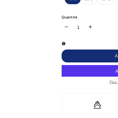
Quantité
Diminuer
Augmenter
la
la
quantité
quantité
A
pour
pour
Carte
Carte
Plus
Cadeau
Cadeau
10€
10€
/
/