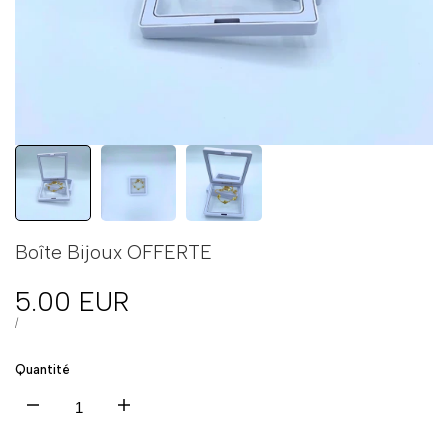
Boîte Bijoux OFFERTE
Prix
5.00 EUR
en
PRIX
PAR
/
UNITAIRE
solde
Quantité
Diminuer
Augmenter