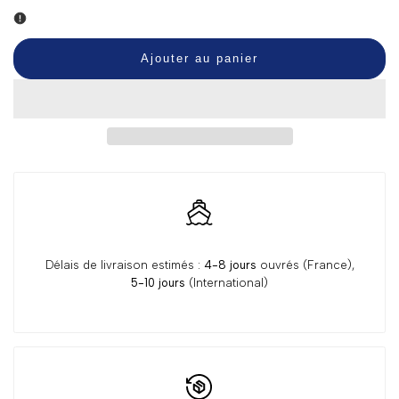
la
la
quantité
quantité
Ajouter au panier
pour
pour
Boîte
Boîte
Bijoux
Bijoux
OFFERTE
OFFERTE
Délais de livraison estimés :
4-8 jours
ouvrés (France),
5-10 jours
(International)