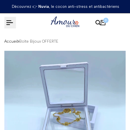
Passer
Découvrez 👉
Nuvia
, le cocon anti-stress et antibactériens
au
contenu
0
Accueil
Boîte Bijoux OFFERTE