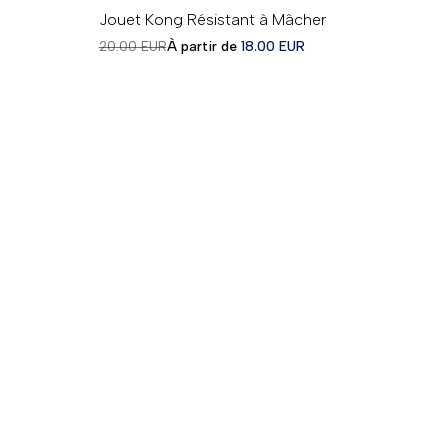
XS (jusqu'à 2kg)
S (jusqu'à 9kg)
M (7 - 6KG)
Jouet Kong Résistant à Mâcher
L (13 - 30 KG)
Prix
Prix
20.00 EUR
À partir de
18.00 EUR
régulier
en
solde