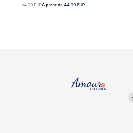
Prix
Prix
64.90 EUR
À partir de
44.90 EUR
régulier
en
solde