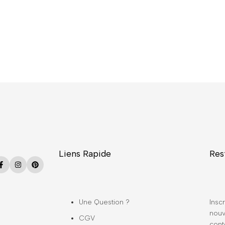
Liens Rapide
Res
Facebook
Instagram
Pinterest
Une Question ?
Inscr
nouv
CGV
cont