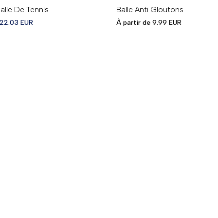
S
L
alle De Tennis
Balle Anti Gloutons
Prix
Prix
22.03 EUR
À partir de
9.99 EUR
en
en
solde
solde