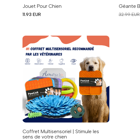
Jouet Pour Chien
Géante B
Prix
Prix
11.93 EUR
32.99 EUR
en
régulier
solde
Coffret Multisensoriel | Stimule les
sens de votre chien