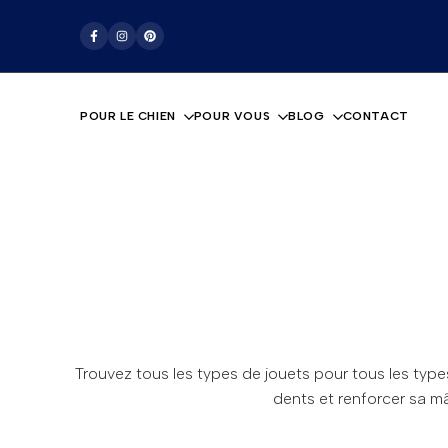
Passer
La boutique pour les amoureux des chiens
au
Facebook
Instagram
Pinterest
contenu
POUR LE CHIEN
POUR VOUS
BLOG
CONTACT
Trouvez tous les types de jouets pour tous les typ
dents et renforcer sa mâc