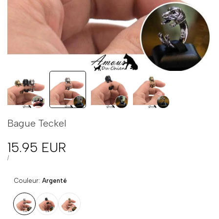
Bague Teckel
Prix
15.95 EUR
en
PRIX
PAR
/
UNITAIRE
solde
Couleur:
Argenté