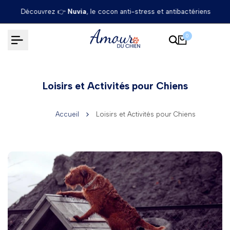
Passer
Découvrez 👉
Nuvia
, le cocon anti-stress et antibactériens
au
contenu
0
Loisirs et Activités pour Chiens
Accueil
Loisirs et Activités pour Chiens