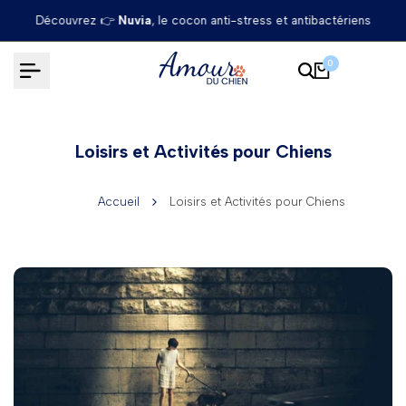
Passer
Découvrez 👉
Nuvia
, le cocon anti-stress et antibactériens
au
contenu
0
Loisirs et Activités pour Chiens
Accueil
Loisirs et Activités pour Chiens